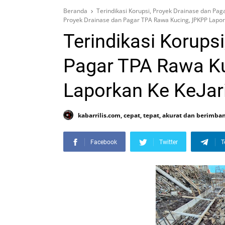
Beranda
Terindikasi Korupsi, Proyek Drainase dan Pag
Proyek Drainase dan Pagar TPA Rawa Kucing, JPKPP Lapor
Terindikasi Korups
Pagar TPA Rawa K
Laporkan Ke KeJar
kabarrilis.com, cepat, tepat, akurat dan berimba
Facebook
Twitter
T