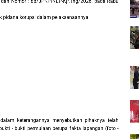
 dan Nomor : 88/JPKPP/LP-Kjr.Tng/2026, pada Rabu
dak pidana korupsi dalam pelaksanaannya.
 dalam keterangannya menyebutkan pihaknya telah
kti - bukti permulaan berupa fakta lapangan (foto -