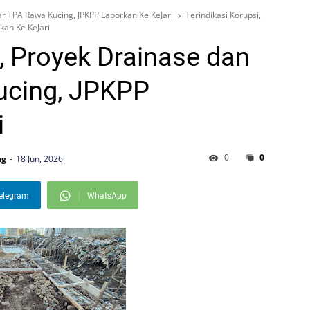
ar TPA Rawa Kucing, JPKPP Laporkan Ke KeJari
Terindikasi Korupsi,
kan Ke KeJari
i, Proyek Drainase dan
ucing, JPKPP
i
0
0
ng
18 Jun, 2026
elegram
WhatsApp