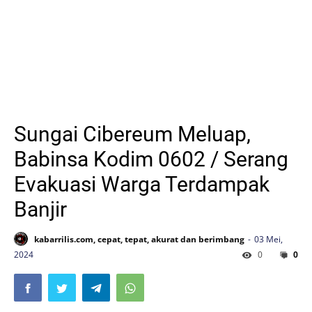
Sungai Cibereum Meluap,
Babinsa Kodim 0602 / Serang
Evakuasi Warga Terdampak
Banjir
kabarrilis.com, cepat, tepat, akurat dan berimbang
03 Mei,
2024
0
0