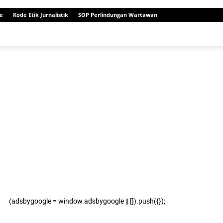
e
Kode Etik Jurnalistik
SOP Perlindungan Wartawan
(adsbygoogle = window.adsbygoogle || []).push({});