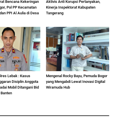
rat Bencana Kekeringan
Aktivis Anti Korupsi Pertanyakan,
gor, Pol PP Kecamatan
Kinerja Inspektorat Kabupaten
dan PPI Al Aulia di Desa
Tangerang
lres Lebak : Kasus
Mengenal Rocky Bayu, Pemuda Bogor
garan Disiplin Anggota
yang Mengabdi Lewat Inovasi Digital
Gadai Mobil Ditangani Bid
Wiramuda Hub
 Banten