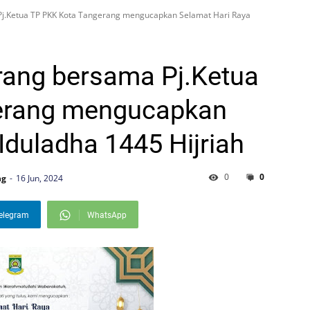
Pj.Ketua TP PKK Kota Tangerang mengucapkan Selamat Hari Raya
rang bersama Pj.Ketua
erang mengucapkan
Iduladha 1445 Hijriah
0
0
ng
16 Jun, 2024
elegram
WhatsApp