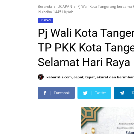
Beranda
UCAPAN
Pj Wali Kota Tangerang bersama 
Iduladha 1445 Hijriah
UCAPAN
Pj Wali Kota Tange
TP PKK Kota Tang
Selamat Hari Raya 
kabarrilis.com, cepat, tepat, akurat dan berimba
Facebook
Twitter
T