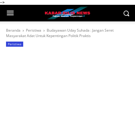
-->
Beranda
Peristiwa
Budayawan Uday Suhada : Jangan Seret
Masyarakat Adat Untuk Kepentingan Politik Praktis
Peristiwa