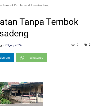
pa Tembok Pembatas di Leuwisadeng
batan Tanpa Tembok
isadeng
0
0
ng
03 Jun, 2024
elegram
WhatsApp