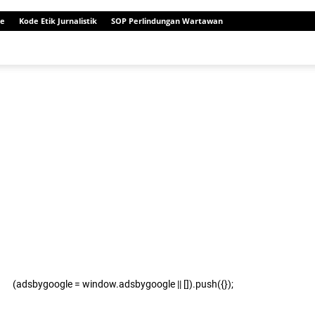
e
Kode Etik Jurnalistik
SOP Perlindungan Wartawan
(adsbygoogle = window.adsbygoogle || []).push({});