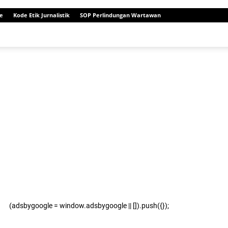
e
Kode Etik Jurnalistik
SOP Perlindungan Wartawan
(adsbygoogle = window.adsbygoogle || []).push({});