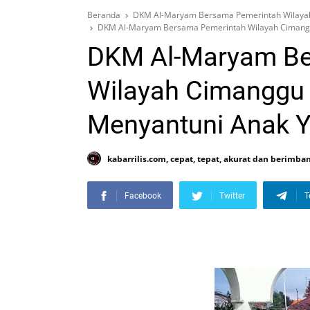
Beranda
DKM Al-Maryam Bersama Pemerintah Wilayah 
DKM Al-Maryam Bersama Pemerintah Wilayah Cimanggu 
DKM Al-Maryam Be
Wilayah Cimanggu 
Menyantuni Anak Y
kabarrilis.com, cepat, tepat, akurat dan berimba
Facebook
Twitter
T