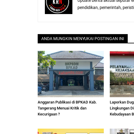
Update berita aktual seputar 
pendidikan, pemerintah, peristiw
ANDA MUNGKIN MENYUKAI POSTINGAN INI
Anggaran Publikasi di BPKAD Kab.
Laporkan Duga
Tangerang Menuai Kritik dan
Lingkungan Di
Kecurigaan ?
Kebudayaan Ba