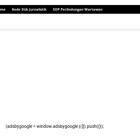
ome
Kode Etik Jurnalistik
SOP Perlindungan Wartawan
(adsbygoogle = window.adsbygoogle || []).push({});