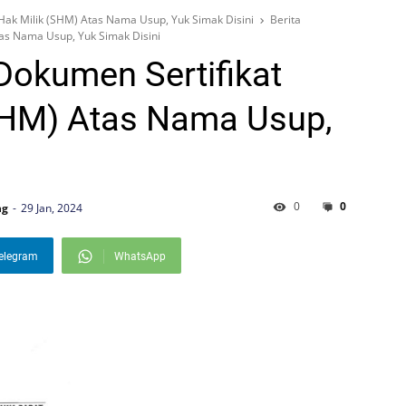
Hak Milik (SHM) Atas Nama Usup, Yuk Simak Disini
Berita
tas Nama Usup, Yuk Simak Disini
 Dokumen Sertifikat
SHM) Atas Nama Usup,
0
0
ng
29 Jan, 2024
elegram
WhatsApp