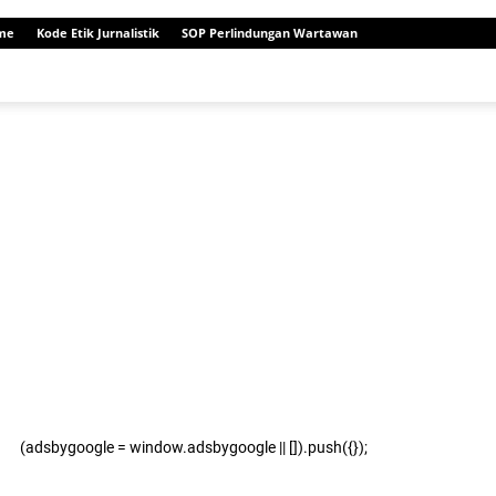
me
Kode Etik Jurnalistik
SOP Perlindungan Wartawan
(adsbygoogle = window.adsbygoogle || []).push({});