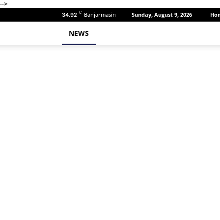
-->
C
Banjarmasin
Sunday, August 9, 2026
Ho
34.92
NEWS