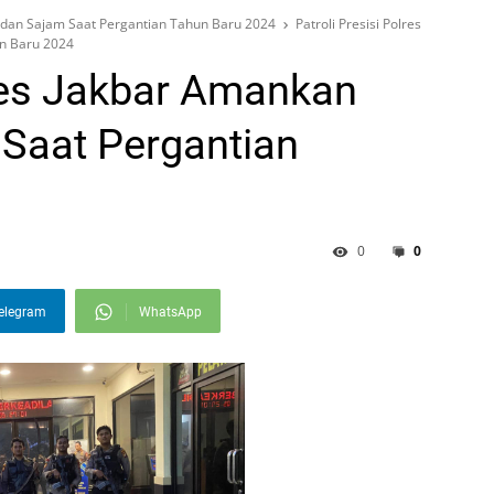
a dan Sajam Saat Pergantian Tahun Baru 2024
Patroli Presisi Polres
n Baru 2024
lres Jakbar Amankan
Saat Pergantian
0
0
elegram
WhatsApp