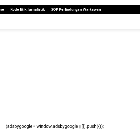
me
Kode Etik Jurnalistik
SOP Perlindungan Wartawan
(adsbygoogle = window.adsbygoogle || []).push({});