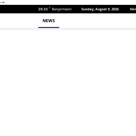
-->
C
Banjarmasin
Sunday, August 9, 2026
Ho
29.33
NEWS