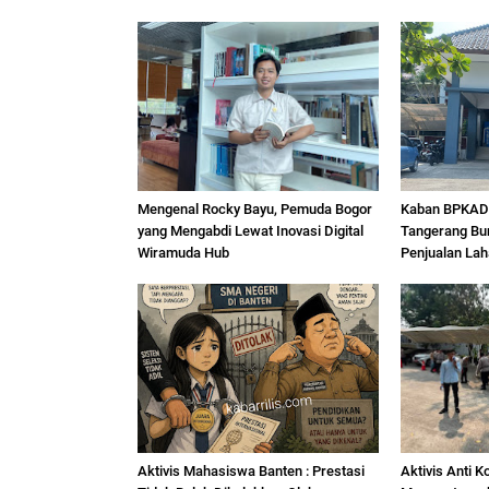
Mengenal Rocky Bayu, Pemuda Bogor
Kaban BPKAD 
yang Mengabdi Lewat Inovasi Digital
Tangerang Bu
Wiramuda Hub
Penjualan La
Aktivis Mahasiswa Banten : Prestasi
Aktivis Anti K