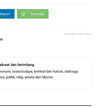
elegram
WhatsApp
Postingan Lebih Baru
um
, akurat dan berimbang
ekonomi, sosial budaya, kriminal dan hukum, olahraga,
a, politik, religi, wisata dan hiburan