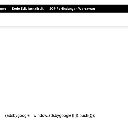
ome
Kode Etik Jurnalistik
SOP Perlindungan Wartawan
(adsbygoogle = window.adsbygoogle || []).push({});