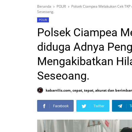
Beranda
POLRI
Polsek Ciampea Melakukan Cek TKP 
Seseoang.
POLRI
Polsek Ciampea M
diduga Adnya Peng
Mengakibatkan Hi
Seseoang.
kabarrilis.com, cepat, tepat, akurat dan berimba
Facebook
Twitter
T