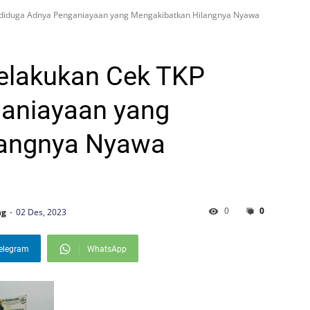
diduga Adnya Penganiayaan yang Mengakibatkan Hilangnya Nyawa
elakukan Cek TKP
aniayaan yang
langnya Nyawa
0
0
ng
02 Des, 2023
elegram
WhatsApp