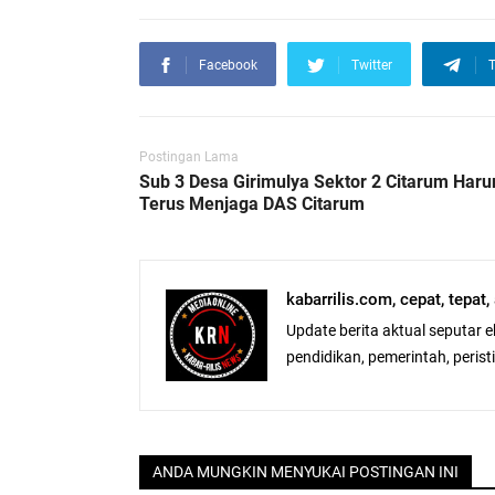
Facebook
Twitter
T
Postingan Lama
Sub 3 Desa Girimulya Sektor 2 Citarum Har
Terus Menjaga DAS Citarum
kabarrilis.com, cepat, tepat
Update berita aktual seputar 
pendidikan, pemerintah, peristiw
ANDA MUNGKIN MENYUKAI POSTINGAN INI