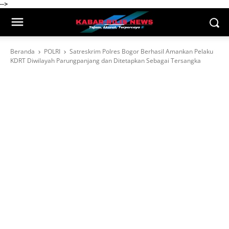
-->
Beranda
POLRI
Satreskrim Polres Bogor Berhasil Amankan Pelaku
KDRT Diwilayah Parungpanjang dan Ditetapkan Sebagai Tersangka