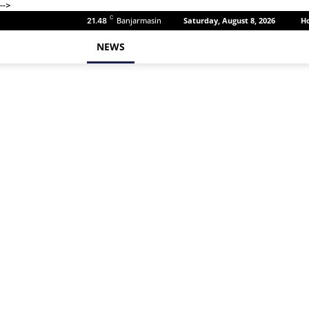
-->
C
Banjarmasin
Saturday, August 8, 2026
H
21.48
NEWS