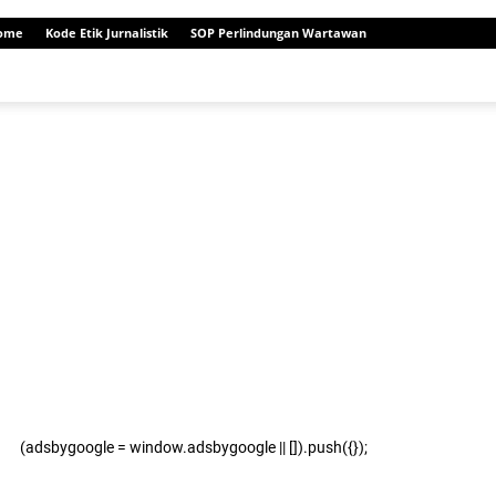
ome
Kode Etik Jurnalistik
SOP Perlindungan Wartawan
(adsbygoogle = window.adsbygoogle || []).push({});