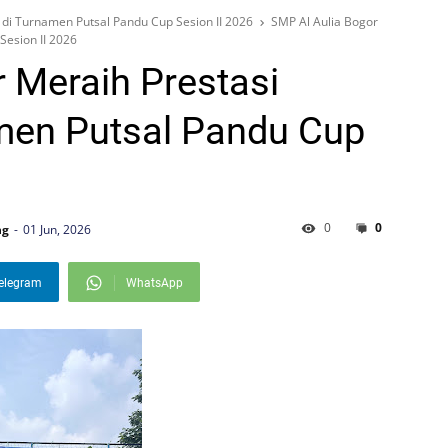
 di Turnamen Putsal Pandu Cup Sesion II 2026
SMP Al Aulia Bogor
Sesion II 2026
 Meraih Prestasi
men Putsal Pandu Cup
0
0
ng
01 Jun, 2026
elegram
WhatsApp