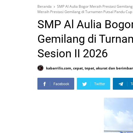
Beranda
SMP Al Aulia Bogor Meraih Prestasi Gemilang
Meraih Prestasi Gemilang di Turnamen Putsal Pandu Cup 
SMP Al Aulia Bogor
Gemilang di Turna
Sesion II 2026
kabarrilis.com, cepat, tepat, akurat dan berimba
Facebook
Twitter
T