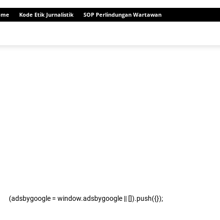
ome
Kode Etik Jurnalistik
SOP Perlindungan Wartawan
(adsbygoogle = window.adsbygoogle || []).push({});