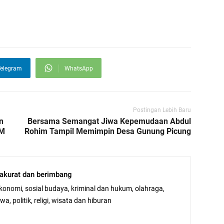
elegram
WhatsApp
Postingan Lebih Baru
n
Bersama Semangat Jiwa Kepemudaan Abdul
KM
Rohim Tampil Memimpin Desa Gunung Picung
, akurat dan berimbang
ekonomi, sosial budaya, kriminal dan hukum, olahraga,
a, politik, religi, wisata dan hiburan