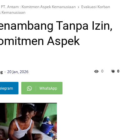
t PT. Antam : Komitmen Aspek Kemanusiaan
Evakuasi Korban
ek Kemanusiaan
enambang Tanpa Izin,
 Komitmen Aspek
0
0
ng
20 Jan, 2026
elegram
WhatsApp