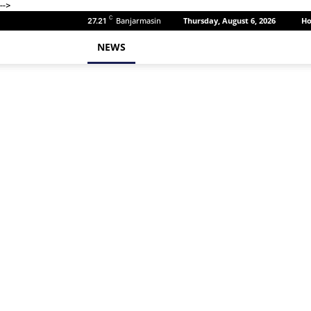
-->
C
Banjarmasin
Thursday, August 6, 2026
H
27.21
NEWS