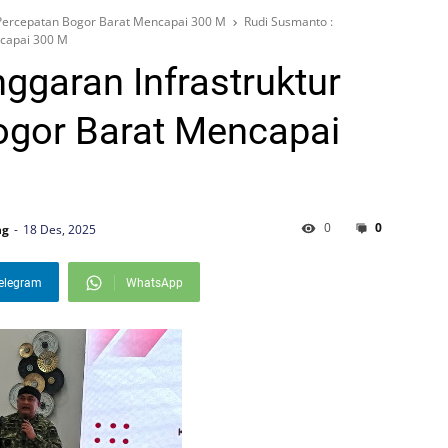
 Percepatan Bogor Barat Mencapai 300 M
Rudi Susmanto :
ncapai 300 M
ggaran Infrastruktur
ogor Barat Mencapai
0
0
ng
18 Des, 2025
elegram
WhatsApp