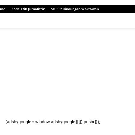
ome
Kode Etik Jurnalistik
SOP Perlindungan Wartawan
(adsbygoogle = window.adsbygoogle || []).push({});