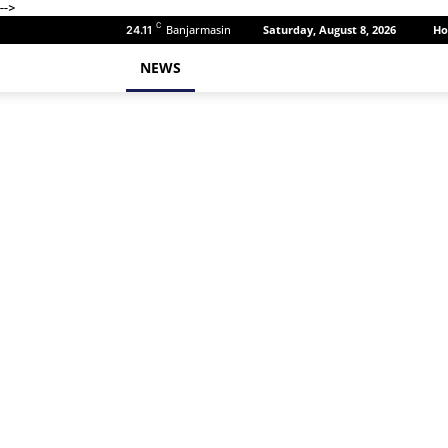
-->
C
Banjarmasin
Saturday, August 8, 2026
H
24.11
NEWS