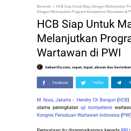
Beranda
HCB Siap Untuk Maju Dengan Melanjutkan Pr
Dengan Melanjutkan Program Kompetensi Wartawan di P
HCB Siap Untuk M
Melanjutkan Prog
Wartawan di PWI
kabarrilis.com, cepat, tepat, akurat dan berimba
Facebook
Twitter
T
M. Ilyas
,
Jakarta
-
Hendry Ch Bangun
(
HCB
)
utama peningkatan
uji kompetensi
wartawa
Kongres Persatuan Wartawan Indonesia
(
PWI
Pernyataan itu disampaikannya kepada
RRI.