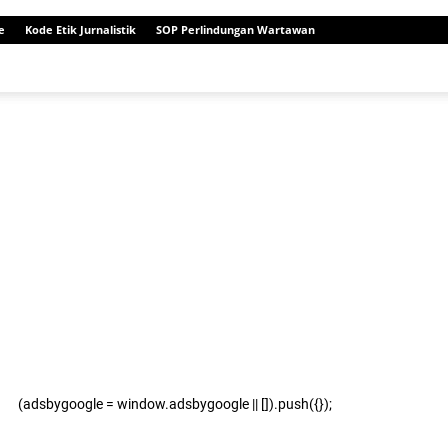
e
Kode Etik Jurnalistik
SOP Perlindungan Wartawan
(adsbygoogle = window.adsbygoogle || []).push({});