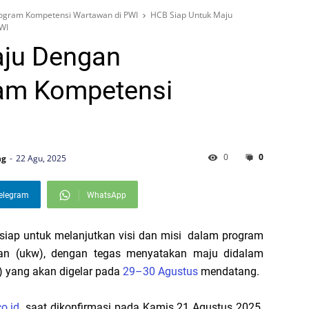
ogram Kompetensi Wartawan di PWI
HCB Siap Untuk Maju
WI
aju Dengan
ram Kompetensi
0
0
ng
22 Agu, 2025
elegram
WhatsApp
 siap untuk melanjutkan visi dan misi dalam program
n (ukw), dengan tegas menyatakan maju didalam
) yang akan digelar pada
29–30 Agustus
mendatang.
co.id
. saat dikonfirmasi pada Kamis 21 Agustus 2025