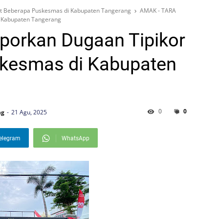
t Beberapa Puskesmas di Kabupaten Tangerang
AMAK - TARA
i Kabupaten Tangerang
orkan Dugaan Tipikor
skesmas di Kabupaten
0
0
ng
21 Agu, 2025
elegram
WhatsApp