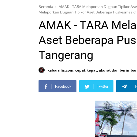
Beranda
AMAK - TARA Melaporkan Dugaan Tipikor Ase
Melaporkan Dugaan Tipikor Aset Beberapa Puskesmas d
AMAK - TARA Melap
Aset Beberapa Pu
Tangerang
kabarrilis.com, cepat, tepat, akurat dan berimba
Facebook
Twitter
T