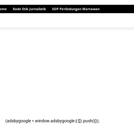
ome
Kode Etik Jurnalistik
SOP Perlindungan Wartawan
(adsbygoogle = window.adsbygoogle || []).push({});