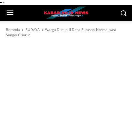
-->
Beranda
BUDAYA
Warga Dusun lll Desa Purasari Normalisasi
Sungai Cisarua