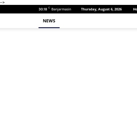
-->
C
Banjarmasin
Thursday, August 6, 2026
H
30.18
NEWS