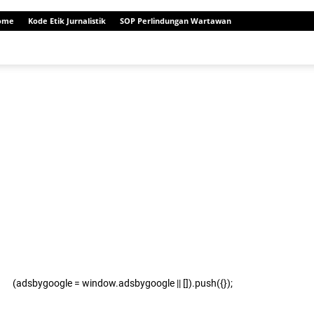
ome
Kode Etik Jurnalistik
SOP Perlindungan Wartawan
(adsbygoogle = window.adsbygoogle || []).push({});