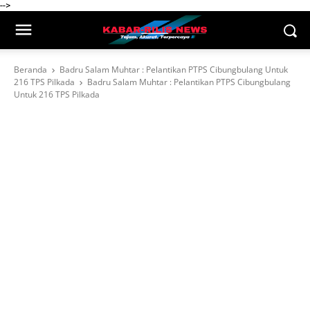
-->
Beranda
Badru Salam Muhtar : Pelantikan PTPS Cibungbulang Untuk
216 TPS Pilkada
Badru Salam Muhtar : Pelantikan PTPS Cibungbulang
Untuk 216 TPS Pilkada