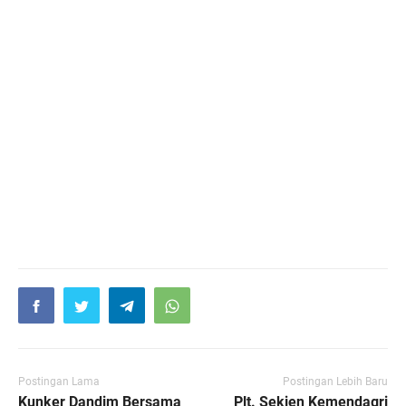
Postingan Lama
Postingan Lebih Baru
Kunker Dandim Bersama
Plt. Sekjen Kemendagri