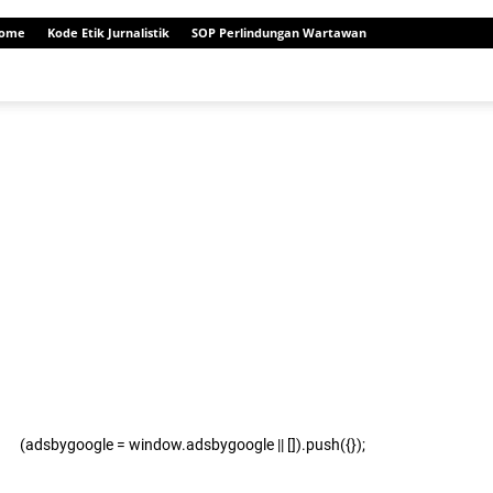
ome
Kode Etik Jurnalistik
SOP Perlindungan Wartawan
(adsbygoogle = window.adsbygoogle || []).push({});