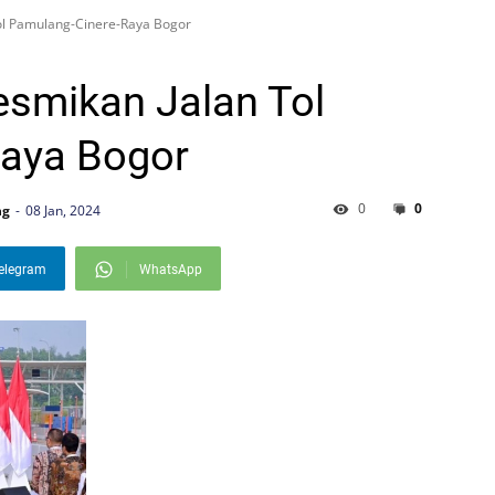
Tol Pamulang-Cinere-Raya Bogor
esmikan Jalan Tol
aya Bogor
0
0
ng
08 Jan, 2024
elegram
WhatsApp