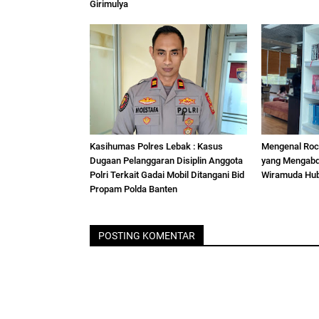
Girimulya
Kasihumas Polres Lebak : Kasus
Mengenal Roc
Dugaan Pelanggaran Disiplin Anggota
yang Mengabdi
Polri Terkait Gadai Mobil Ditangani Bid
Wiramuda Hu
Propam Polda Banten
POSTING KOMENTAR