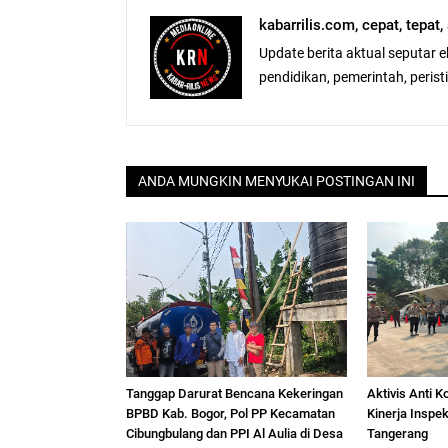
kabarrilis.com, cepat, tepat
Update berita aktual seputar 
pendidikan, pemerintah, peristiw
ANDA MUNGKIN MENYUKAI POSTINGAN INI
Tanggap Darurat Bencana Kekeringan
Aktivis Anti K
BPBD Kab. Bogor, Pol PP Kecamatan
Kinerja Inspe
Cibungbulang dan PPI Al Aulia di Desa
Tangerang