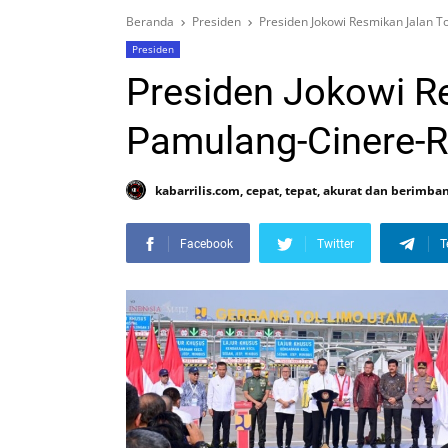
Beranda
Presiden
Presiden Jokowi Resmikan Jalan 
Presiden
Presiden Jokowi R
Pamulang-Cinere-R
kabarrilis.com, cepat, tepat, akurat dan berimba
Facebook
Twitter
T