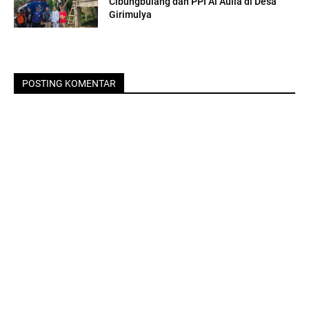
Cibungbulang dan PPI Al Aulia di Desa
Girimulya
POSTING KOMENTAR