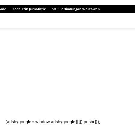
ome
Kode Etik Jurnalistik
SOP Perlindungan Wartawan
(adsbygoogle = window.adsbygoogle || []).push({});