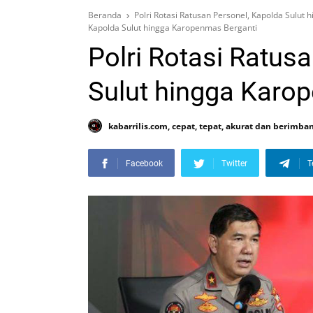
Beranda
Polri Rotasi Ratusan Personel, Kapolda Sulut
Kapolda Sulut hingga Karopenmas Berganti
Polri Rotasi Ratus
Sulut hingga Karo
kabarrilis.com, cepat, tepat, akurat dan berimba
Facebook
Twitter
T