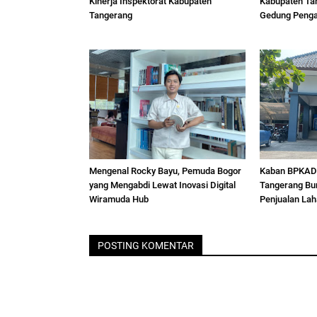
Kinerja Inspektorat Kabupaten
Kabupaten Ta
Tangerang
Gedung Penga
Mengenal Rocky Bayu, Pemuda Bogor
Kaban BPKAD 
yang Mengabdi Lewat Inovasi Digital
Tangerang Bu
Wiramuda Hub
Penjualan La
POSTING KOMENTAR