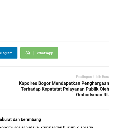
elegram
WhatsApp
Postingan Lebih Baru
Kapolres Bogor Mendapatkan Penghargaan
Terhadap Kepatutat Pelayanan Publik Oleh
Ombudsman RI.
, akurat dan berimbang
ekonomi, sosial budaya, kriminal dan hukum, olahraga,