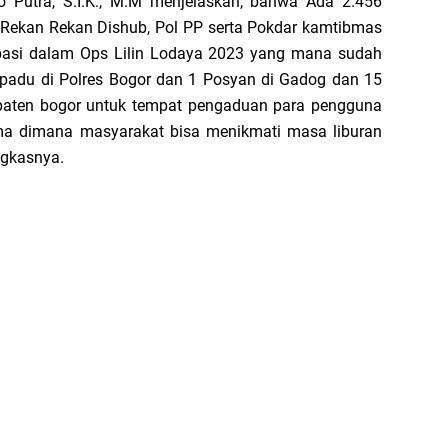
 Putra, S.I.K., M.M menjelaskan, bahwa Ada 2.456
n Rekan Rekan Dishub, Pol PP serta Pokdar kamtibmas
pasi dalam Ops Lilin Lodaya 2023 yang mana sudah
rpadu di Polres Bogor dan 1 Posyan di Gadog dan 15
upaten bogor untuk tempat pengaduan para pengguna
ma dimana masyarakat bisa menikmati masa liburan
ngkasnya.