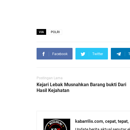
VIA
POLRI
Facebook
Twitter
T
Postingan Lama
Kejari Lebak Musnahkan Barang bukti Dari
Hasil Kejahatan
kabarrilis.com, cepat, tepat
Update berita aktual seputar 