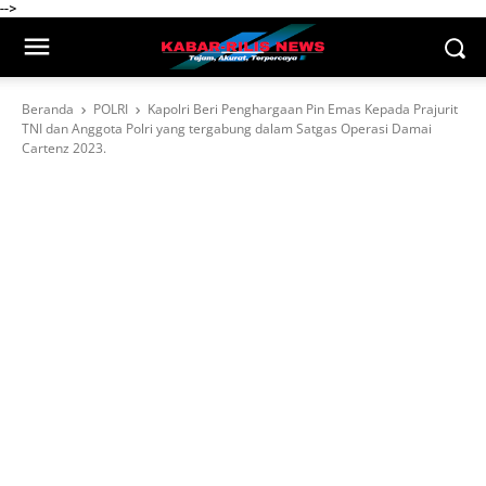
-->
Beranda
POLRI
Kapolri Beri Penghargaan Pin Emas Kepada Prajurit
TNI dan Anggota Polri yang tergabung dalam Satgas Operasi Damai
Cartenz 2023.