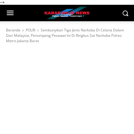
-->
Beranda
POLRI
Sembunyikan Tiga Jenis Narkoba Di Celana Dalam
Dari Malaysia, Penumpang Pesawat Ini Di Ringkus Sat Narkoba Polres
Metro Jakarta Barat