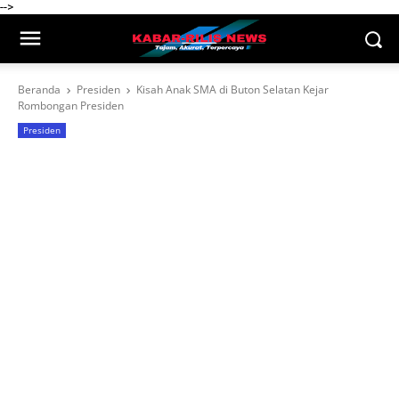
-->
Beranda
Presiden
Kisah Anak SMA di Buton Selatan Kejar
Rombongan Presiden
Presiden