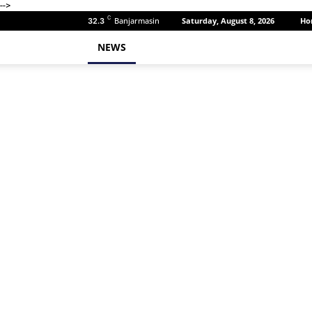
-->
C
Banjarmasin
Saturday, August 8, 2026
Ho
32.3
NEWS