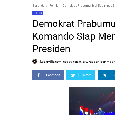
Beranda
Politik
Demokrat Prabumulih di Rapimnas 
Politik
Demokrat Prabumul
Komando Siap Men
Presiden
kabarrilis.com, cepat, tepat, akurat dan berimba
Facebook
Twitter
T