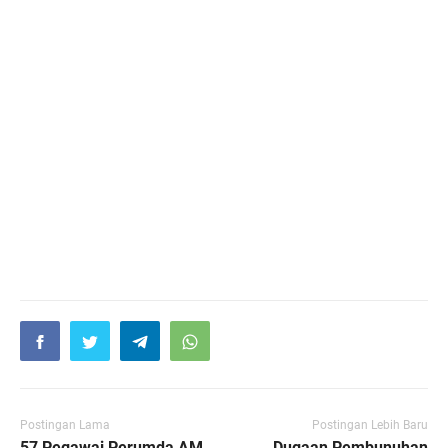
Postingan Lama
Postingan Lebih Baru
57 Pegawai Perumda AM
Dugaan Pembunuhan