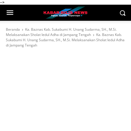
-->
Beranda
Ka. Baznas Kab. Sukabumi H. Unang Sudarma, SH., M.Si.
Melaksanakan Sholat Iedul Adha di Jampang Tengah
Ka. Baznas Kab.
Sukabumi H. Unang Sudarma, SH., M.Si. Melaksanakan Sholat Iedul Adha
di Jampang Tengah