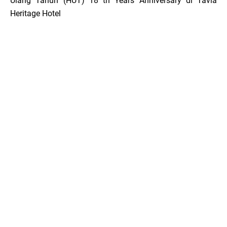
Ulang Tahun (HUT) 18 th Years Anniversary di Tavia
Heritage Hotel